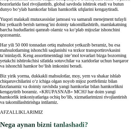
bozorlarida faol rivojlantirib, global savdoda ishtirok etadi va butun
dunyo bo‘ylab hamkorlar bilan hamkorlik ufqlarini kengaytiradi.
Yuqori malakali mutaxassislar jamoasi va samarali menejment tufayli
biz yetkazib berish tarmog‘ini doimiy takomillashtirib, mamlakatning
barcha hududlarini qamrab olamiz va ko‘plab mijozlar ishonchini
qozonamiz.
Har yili 50 000 tonnadan ortiq mahsulot yetkazib beramiz, bu esa
mahsulotlarning ishonchli saqlanishi va tezkor transportirovkasini
ta’minlaydi. Keng assortimentdagi iste’mol tovarlari bizga bozorning
yetakchi ishtirokchisi sifatida sotuvchilar va xaridorlar uchun barqaror
va ishonchli hamkor bo‘lish imkonini beradi.
Biz yirik yorma, dukkakli mahsulotlar, moy, yem va shakar ishlab
chiqaruvchilarini o‘z ichiga olgan noyob mijoz portfelimiz bilan
faxrlanamiz va doimiy ravishda yangi hamkorlar bilan hamkorlikni
kengaytirib boramiz. «KRUPASNAB» MCHJ har doim yangi
hamkorlik imkoniyatlariga ochiq bo‘lib, xizmatlarimizni rivojlantirish
va takomillashtirishga intilamiz.
AFZALLIKLARIMIZ
Nega aynan bizni tanlashadi?