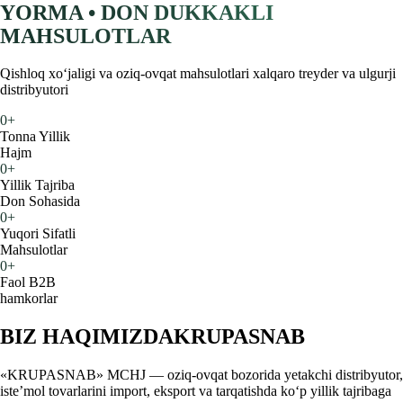
YORMA • DON DUKKAKLI
MAHSULOTLAR
Qishloq xoʻjaligi va oziq-ovqat mahsulotlari xalqaro treyder va ulgurji
distribyutori
0
+
Tonna Yillik
Hajm
0
+
Yillik Tajriba
Don Sohasida
0
+
Yuqori Sifatli
Mahsulotlar
0
+
Faol B2B
hamkorlar
BIZ HAQIMIZDA
KRUPASNAB
«KRUPASNAB» MCHJ — oziq-ovqat bozorida yetakchi distribyutor,
iste’mol tovarlarini import, eksport va tarqatishda ko‘p yillik tajribaga