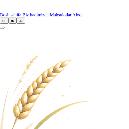
Bosh sahifa
Biz haqimizda
Mahsulotlar
Aloqa
en
ru
uz