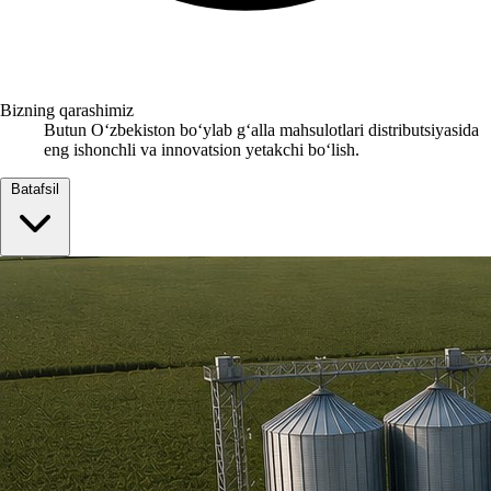
Bizning qarashimiz
Butun Oʻzbekiston boʻylab gʻalla mahsulotlari distributsiyasida
eng ishonchli va innovatsion yetakchi boʻlish.
Batafsil