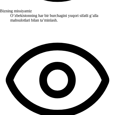
Bizning missiyamiz
Oʻzbekistonning har bir burchagini yuqori sifatli gʻalla
mahsulotlari bilan taʼminlash.