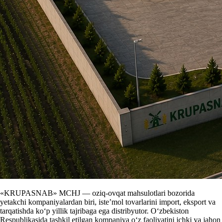
«KRUPASNAB» MCHJ — oziq-ovqat mahsulotlari bozorida
yetakchi kompaniyalardan biri, iste’mol tovarlarini import, eksport va
tarqatishda ko‘p yillik tajribaga ega distribyutor. O‘zbekiston
Respublikasida tashkil etilgan kompaniya o‘z faoliyatini ichki va jahon