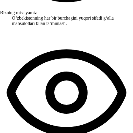
Bizning missiyamiz
Oʻzbekistonning har bir burchagini yuqori sifatli gʻalla
mahsulotlari bilan taʼminlash.