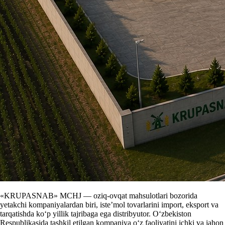
«KRUPASNAB» MCHJ — oziq-ovqat mahsulotlari bozorida
yetakchi kompaniyalardan biri, iste’mol tovarlarini import, eksport va
tarqatishda ko‘p yillik tajribaga ega distribyutor. O‘zbekiston
Respublikasida tashkil etilgan kompaniya o‘z faoliyatini ichki va jahon