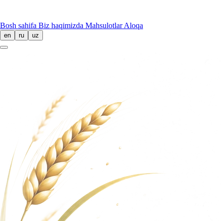
Bosh sahifa
Biz haqimizda
Mahsulotlar
Aloqa
en
ru
uz