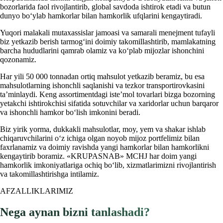
bozorlarida faol rivojlantirib, global savdoda ishtirok etadi va butun
dunyo bo‘ylab hamkorlar bilan hamkorlik ufqlarini kengaytiradi.
Yuqori malakali mutaxassislar jamoasi va samarali menejment tufayli
biz yetkazib berish tarmog‘ini doimiy takomillashtirib, mamlakatning
barcha hududlarini qamrab olamiz va ko‘plab mijozlar ishonchini
qozonamiz.
Har yili 50 000 tonnadan ortiq mahsulot yetkazib beramiz, bu esa
mahsulotlarning ishonchli saqlanishi va tezkor transportirovkasini
ta’minlaydi. Keng assortimentdagi iste’mol tovarlari bizga bozorning
yetakchi ishtirokchisi sifatida sotuvchilar va xaridorlar uchun barqaror
va ishonchli hamkor bo‘lish imkonini beradi.
Biz yirik yorma, dukkakli mahsulotlar, moy, yem va shakar ishlab
chiqaruvchilarini o‘z ichiga olgan noyob mijoz portfelimiz bilan
faxrlanamiz va doimiy ravishda yangi hamkorlar bilan hamkorlikni
kengaytirib boramiz. «KRUPASNAB» MCHJ har doim yangi
hamkorlik imkoniyatlariga ochiq bo‘lib, xizmatlarimizni rivojlantirish
va takomillashtirishga intilamiz.
AFZALLIKLARIMIZ
Nega aynan bizni tanlashadi?