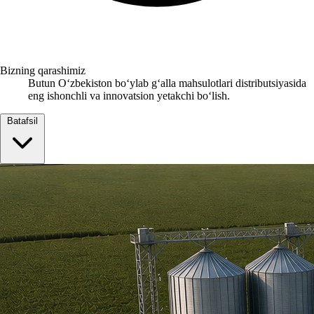
Bizning qarashimiz
Butun Oʻzbekiston boʻylab gʻalla mahsulotlari distributsiyasida
eng ishonchli va innovatsion yetakchi boʻlish.
Batafsil