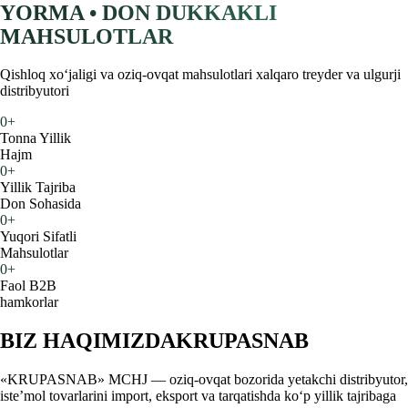
YORMA • DON DUKKAKLI
MAHSULOTLAR
Qishloq xoʻjaligi va oziq-ovqat mahsulotlari xalqaro treyder va ulgurji
distribyutori
0
+
Tonna Yillik
Hajm
0
+
Yillik Tajriba
Don Sohasida
0
+
Yuqori Sifatli
Mahsulotlar
0
+
Faol B2B
hamkorlar
BIZ HAQIMIZDA
KRUPASNAB
«KRUPASNAB» MCHJ — oziq-ovqat bozorida yetakchi distribyutor,
iste’mol tovarlarini import, eksport va tarqatishda ko‘p yillik tajribaga