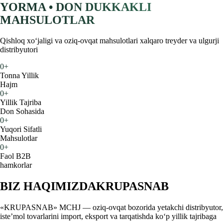
YORMA • DON DUKKAKLI
MAHSULOTLAR
Qishloq xoʻjaligi va oziq-ovqat mahsulotlari xalqaro treyder va ulgurji
distribyutori
0
+
Tonna Yillik
Hajm
0
+
Yillik Tajriba
Don Sohasida
0
+
Yuqori Sifatli
Mahsulotlar
0
+
Faol B2B
hamkorlar
BIZ HAQIMIZDA
KRUPASNAB
«KRUPASNAB» MCHJ — oziq-ovqat bozorida yetakchi distribyutor,
iste’mol tovarlarini import, eksport va tarqatishda ko‘p yillik tajribaga