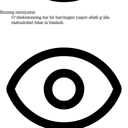
Bizning missiyamiz
Oʻzbekistonning har bir burchagini yuqori sifatli gʻalla
mahsulotlari bilan taʼminlash.