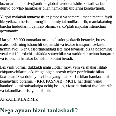
bozorlarida faol rivojlantirib, global savdoda ishtirok etadi va butun
dunyo bo‘ylab hamkorlar bilan hamkorlik ufqlarini kengaytiradi.
Yuqori malakali mutaxassislar jamoasi va samarali menejment tufayli
biz yetkazib berish tarmog‘ini doimiy takomillashtirib, mamlakatning
barcha hududlarini qamrab olamiz va ko‘plab mijozlar ishonchini
qozonamiz.
Har yili 50 000 tonnadan ortiq mahsulot yetkazib beramiz, bu esa
mahsulotlarning ishonchli saqlanishi va tezkor transportirovkasini
ta’minlaydi. Keng assortimentdagi iste’mol tovarlari bizga bozorning
yetakchi ishtirokchisi sifatida sotuvchilar va xaridorlar uchun barqaror
va ishonchli hamkor bo‘lish imkonini beradi.
Biz yirik yorma, dukkakli mahsulotlar, moy, yem va shakar ishlab
chiqaruvchilarini o‘z ichiga olgan noyob mijoz portfelimiz bilan
faxrlanamiz va doimiy ravishda yangi hamkorlar bilan hamkorlikni
kengaytirib boramiz. «KRUPASNAB» MCHJ har doim yangi
hamkorlik imkoniyatlariga ochiq bo‘lib, xizmatlarimizni rivojlantirish
va takomillashtirishga intilamiz.
AFZALLIKLARIMIZ
Nega aynan bizni tanlashadi?