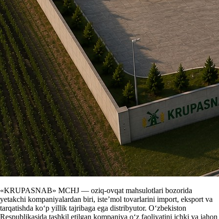
«KRUPASNAB» MCHJ — oziq-ovqat mahsulotlari bozorida
yetakchi kompaniyalardan biri, iste’mol tovarlarini import, eksport va
tarqatishda ko‘p yillik tajribaga ega distribyutor. O‘zbekiston
Respublikasida tashkil etilgan kompaniya o‘z faoliyatini ichki va jahon