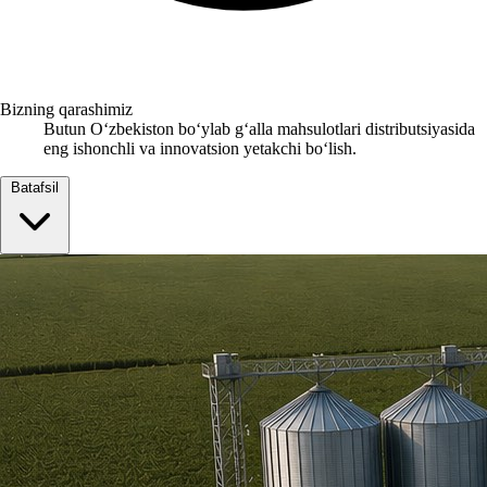
Bizning qarashimiz
Butun Oʻzbekiston boʻylab gʻalla mahsulotlari distributsiyasida
eng ishonchli va innovatsion yetakchi boʻlish.
Batafsil