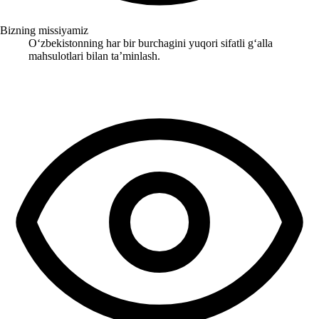
Bizning missiyamiz
Oʻzbekistonning har bir burchagini yuqori sifatli gʻalla
mahsulotlari bilan taʼminlash.