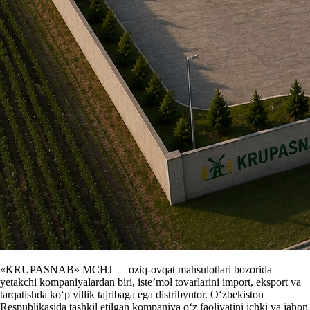
«KRUPASNAB» MCHJ — oziq-ovqat mahsulotlari bozorida
yetakchi kompaniyalardan biri, iste’mol tovarlarini import, eksport va
tarqatishda ko‘p yillik tajribaga ega distribyutor. O‘zbekiston
Respublikasida tashkil etilgan kompaniya o‘z faoliyatini ichki va jahon