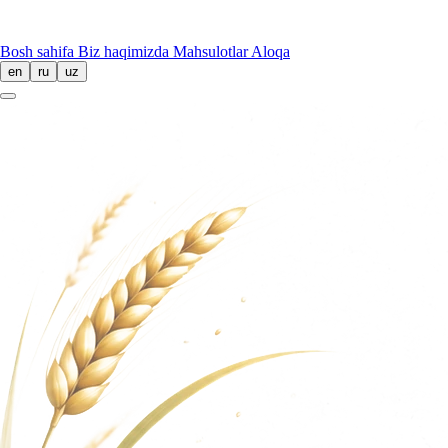
Bosh sahifa
Biz haqimizda
Mahsulotlar
Aloqa
en
ru
uz