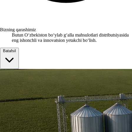
Bizning qarashimiz
Butun Oʻzbekiston boʻylab gʻalla mahsulotlari distributsiyasida
eng ishonchli va innovatsion yetakchi boʻlish.
Batafsil