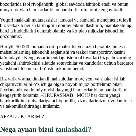
bozorlarida faol rivojlantirib, global savdoda ishtirok etadi va butun
dunyo bo‘ylab hamkorlar bilan hamkorlik ufqlarini kengaytiradi.
Yuqori malakali mutaxassislar jamoasi va samarali menejment tufayli
biz yetkazib berish tarmog‘ini doimiy takomillashtirib, mamlakatning
barcha hududlarini qamrab olamiz va ko‘plab mijozlar ishonchini
qozonamiz.
Har yili 50 000 tonnadan ortiq mahsulot yetkazib beramiz, bu esa
mahsulotlarning ishonchli saqlanishi va tezkor transportirovkasini
ta’minlaydi. Keng assortimentdagi iste’mol tovarlari bizga bozorning
yetakchi ishtirokchisi sifatida sotuvchilar va xaridorlar uchun barqaror
va ishonchli hamkor bo‘lish imkonini beradi.
Biz yirik yorma, dukkakli mahsulotlar, moy, yem va shakar ishlab
chiqaruvchilarini o‘z ichiga olgan noyob mijoz portfelimiz bilan
faxrlanamiz va doimiy ravishda yangi hamkorlar bilan hamkorlikni
kengaytirib boramiz. «KRUPASNAB» MCHJ har doim yangi
hamkorlik imkoniyatlariga ochiq bo‘lib, xizmatlarimizni rivojlantirish
va takomillashtirishga intilamiz.
AFZALLIKLARIMIZ
Nega aynan bizni tanlashadi?