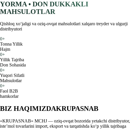
YORMA • DON DUKKAKLI
MAHSULOTLAR
Qishloq xoʻjaligi va oziq-ovqat mahsulotlari xalqaro treyder va ulgurji
distribyutori
0
+
Tonna Yillik
Hajm
0
+
Yillik Tajriba
Don Sohasida
0
+
Yuqori Sifatli
Mahsulotlar
0
+
Faol B2B
hamkorlar
BIZ HAQIMIZDA
KRUPASNAB
«KRUPASNAB» MCHJ — oziq-ovqat bozorida yetakchi distribyutor,
iste’mol tovarlarini import, eksport va tarqatishda ko‘p yillik tajribaga